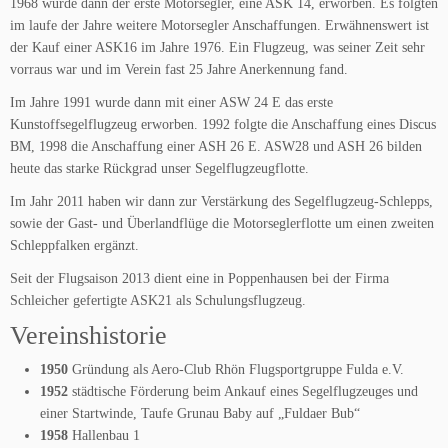
1968 wurde dann der erste Motorsegler, eine ASK 14, erworben. Es folgten
im laufe der Jahre weitere Motorsegler Anschaffungen. Erwähnenswert ist
der Kauf einer ASK16 im Jahre 1976. Ein Flugzeug, was seiner Zeit sehr
vorraus war und im Verein fast 25 Jahre Anerkennung fand.
Im Jahre 1991 wurde dann mit einer ASW 24 E das erste
Kunstoffsegelflugzeug erworben. 1992 folgte die Anschaffung eines Discus
BM, 1998 die Anschaffung einer ASH 26 E. ASW28 und ASH 26 bilden
heute das starke Rückgrad unser Segelflugzeugflotte.
Im Jahr 2011 haben wir dann zur Verstärkung des Segelflugzeug-Schlepps,
sowie der Gast- und Überlandflüge die Motorseglerflotte um einen zweiten
Schleppfalken ergänzt.
Seit der Flugsaison 2013 dient eine in Poppenhausen bei der Firma
Schleicher gefertigte ASK21 als Schulungsflugzeug.
Vereinshistorie
1950
Gründung als Aero-Club Rhön Flugsportgruppe Fulda e.V.
1952
städtische Förderung beim Ankauf eines Segelflugzeuges und
einer Startwinde, Taufe Grunau Baby auf „Fuldaer Bub“
1958
Hallenbau 1