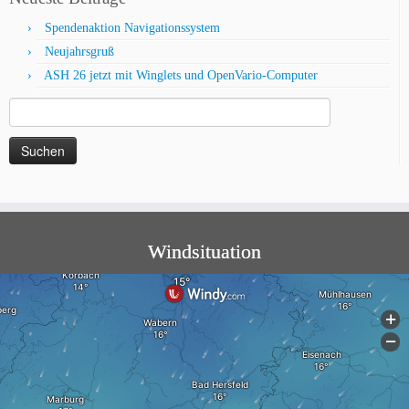
Spendenaktion Navigationssystem
Neujahrsgruß
ASH 26 jetzt mit Winglets und OpenVario-Computer
Suche
nach:
Windsituation