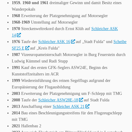
1959. 1960 und 1961
dreimaliger Gewinn und damit Besitz eines
Wanderpokals
1968
Erweiterung der Platzgenehmigung auf Motorsegler
1968-1969
Umstellung auf Motorsegler
1970
Streckenweltrekord durch Ernst Klüh auf
Schleicher ASK
14
1976
Taufe der
Schleicher ASK 16
auf „Stadt Fulda“ und
Scheibe
SF25 E
auf „Kreis Fulda“
1987
Vizeeuropameisterschaft Motorsegler in Burg Feuerstein durch
Ludwig Kümmel und Rudi Stupp
1991
Kauf des ersten GFK-Seglers ASW24E, Beginn des
Kunststoffzeitalters im ACR
1999
Wiedereinführung des reinen Segelflugs aufgrund der
Europäisierung der Flugausbildung
2003
Erweiterung der Platzgenehmigung um F-Schlepp mit TMG
2008
Taufe der
Schleicher ASW28E-18
auf Stadt Fulda
2013
Anschaffung einer
Schleicher ASK 21
2014
Bau eines Beschleunigungsstreifens für den Flugzeugschlepp
mit TMG
2021
Hallenbau 2